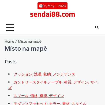
Skip
Fri, May 1, 2026
to
sendai88.com
content
Home
Místo na mapě
Místo na mapě
Posts
クッション: 洗濯, 収納, メンテナンス
カントリースタイルテーブル: 材質, デザイン, サイ
ズ
スツール: 価格, 機能, デザイン
モダンソファセット: カラー, 素材, スタイル