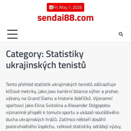
Skip
Fri, May 1, 2026
to
sendai88.com
content
Category:
Statistiky
ukrajinských tenistů
Tento přehled statistik ukrajinských tenistů zdůrazňuje
klíčové metriky, jako jsou kariérní bilance výher a proher,
výkony na Grand Slamu a historie žebříčků. Významní
sportovci jako Elina Svitolina a Alexander Dolgopolov
významně přispěli k tomuto sportu a ukázali soutěživého
ducha ukrajinských hráčů. Zatímco někteří dosáhli
pozoruhodného úspěchu, celkové statistiky odrážejí výzvy,