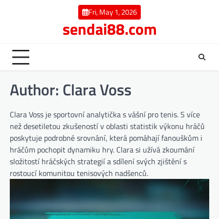
Skip
Fri, May 1, 2026
to
sendai88.com
content
Author:
Clara Voss
Clara Voss je sportovní analytička s vášní pro tenis. S více
než desetiletou zkušeností v oblasti statistik výkonu hráčů
poskytuje podrobné srovnání, která pomáhají fanouškům i
hráčům pochopit dynamiku hry. Clara si užívá zkoumání
složitostí hráčských strategií a sdílení svých zjištění s
rostoucí komunitou tenisových nadšenců.